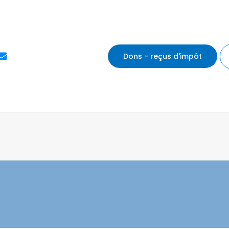
E
Dons - reçus d'impôt
n
v
e
l
o
p
e