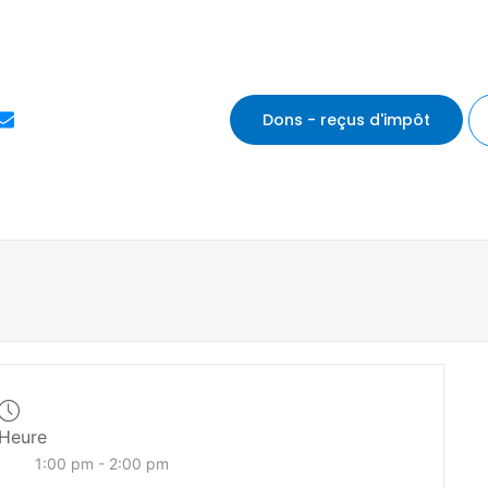
E
Dons - reçus d'impôt
n
v
e
l
o
p
e
Heure
1:00 pm - 2:00 pm