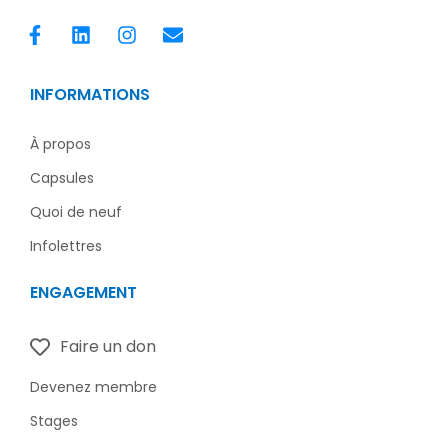
F
L
I
E
a
i
n
n
c
n
s
v
e
k
t
e
INFORMATIONS
b
e
a
l
o
d
g
o
o
i
r
p
À propos
k
n
a
e
Capsules
-
m
f
Quoi de neuf
Infolettres
ENGAGEMENT
Faire un don
Devenez membre
Stages