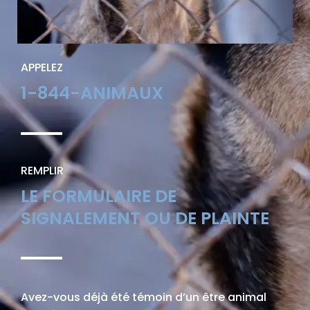
APPELEZ
1-844-ANIMAUX
REMPLIR
LE FORMULAIRE DE
SIGNALEMENT OU DE PLAINTE
Avez-vous déjà été témoin d’un être animal