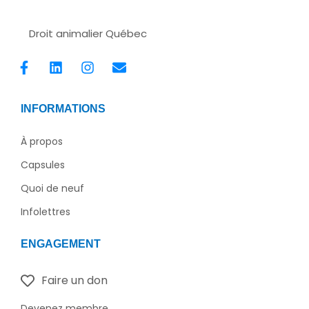
Droit animalier Québec
F
L
I
E
a
i
n
n
c
n
s
v
e
k
t
e
INFORMATIONS
b
e
a
l
o
d
g
o
À propos
o
i
r
p
k
n
a
e
Capsules
-
m
f
Quoi de neuf
Infolettres
ENGAGEMENT
Faire un don
Devenez membre