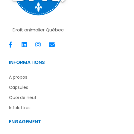
Droit animalier Québec
F
L
I
E
a
i
n
n
c
n
s
v
e
k
t
e
INFORMATIONS
b
e
a
l
o
d
g
o
o
i
r
p
À propos
k
n
a
e
Capsules
-
m
f
Quoi de neuf
Infolettres
ENGAGEMENT