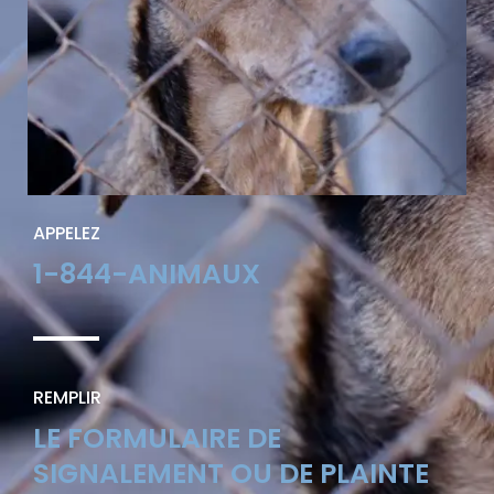
APPELEZ
1-844-ANIMAUX
REMPLIR
LE FORMULAIRE DE
SIGNALEMENT OU DE PLAINTE