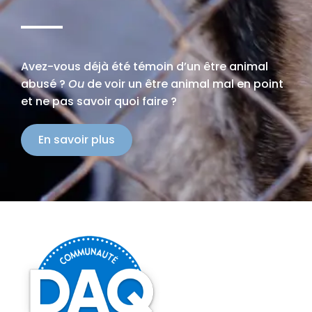
Avez-vous déjà été témoin d’un être animal
abusé ?
Ou
de voir un être animal mal en point
et ne pas savoir quoi faire ?
En savoir plus