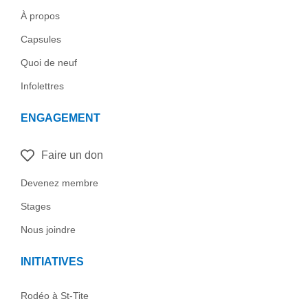
o
d
g
o
o
i
r
p
À propos
k
n
a
e
Capsules
-
m
f
Quoi de neuf
Infolettres
ENGAGEMENT
Faire un don
Devenez membre
Stages
Nous joindre
INITIATIVES
Rodéo à St-Tite