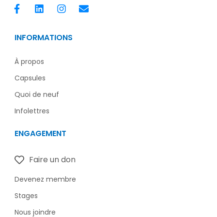
F
L
I
E
a
i
n
n
c
n
s
v
e
k
t
e
INFORMATIONS
b
e
a
l
o
d
g
o
o
i
r
p
À propos
k
n
a
e
Capsules
-
m
f
Quoi de neuf
Infolettres
ENGAGEMENT
Faire un don
Devenez membre
Stages
Nous joindre