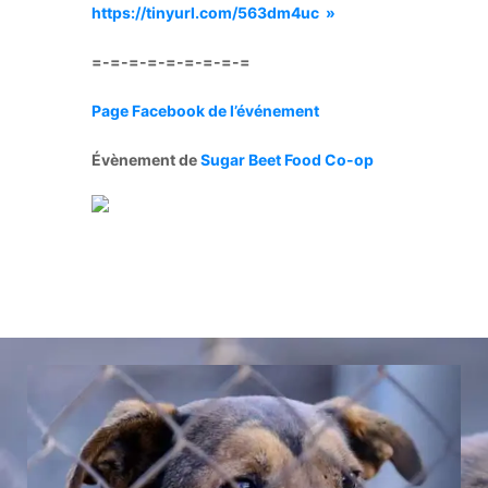
https://tinyurl.com/563dm4uc »
=-=-=-=-=-=-=-=-=
Page Facebook de l’événement
Évènement de
Sugar Beet Food Co-op