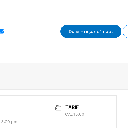
E
Dons - reçus d'impôt
n
v
e
l
o
p
e
TARIF
CAD15.00
- 3:00 pm