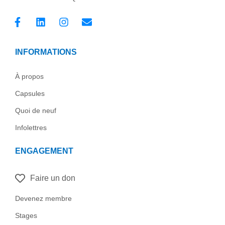
F
L
I
E
a
i
n
n
c
n
s
v
e
k
t
e
INFORMATIONS
b
e
a
l
o
d
g
o
o
i
r
p
À propos
k
n
a
e
Capsules
-
m
f
Quoi de neuf
Infolettres
ENGAGEMENT
Faire un don
Devenez membre
Stages