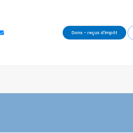
E
Dons - reçus d'impôt
n
v
e
l
o
p
e