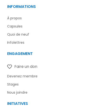
e
k
t
e
INFORMATIONS
b
e
a
l
o
d
g
o
o
i
r
p
À propos
k
n
a
e
Capsules
-
m
f
Quoi de neuf
Infolettres
ENGAGEMENT
Faire un don
Devenez membre
Stages
Nous joindre
INITIATIVES