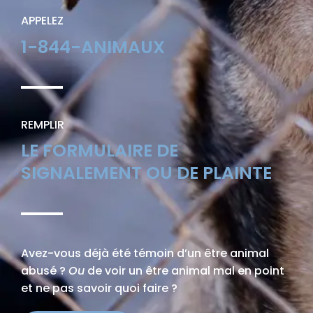
APPELEZ
1-844-ANIMAUX
REMPLIR
LE FORMULAIRE DE
SIGNALEMENT OU DE PLAINTE
Avez-vous déjà été témoin d’un être animal
abusé ?
Ou
de voir un être animal mal en point
et ne pas savoir quoi faire ?