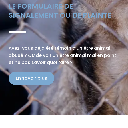
LE FORMULAIRE DE
SIGNALEMENT OU DE PLAINTE
Avez-vous déjà été témoin d’un être animal
abusé ?
Ou
de voir un être animal mal en point
et ne pas savoir quoi faire ?
En savoir plus