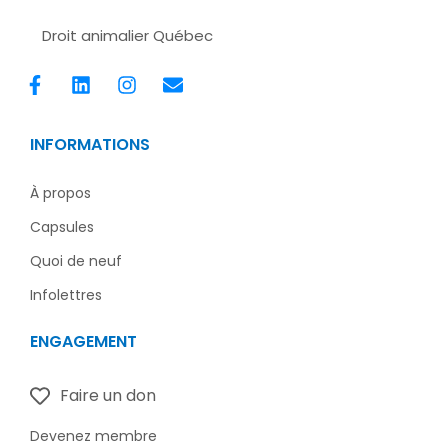
Droit animalier Québec
F
L
I
E
a
i
n
n
c
n
s
v
e
k
t
e
INFORMATIONS
b
e
a
l
o
d
g
o
o
i
r
p
À propos
k
n
a
e
Capsules
-
m
f
Quoi de neuf
Infolettres
ENGAGEMENT
Faire un don
Devenez membre