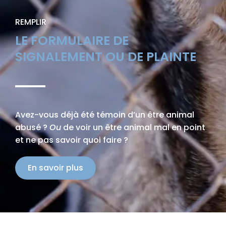
REMPLIR
LE FORMULAIRE DE
SIGNALEMENT OU DE PLAINTE
Avez-vous déjà été témoin d’un être animal
abusé ?
Ou
de voir un être animal mal en point
et ne pas savoir quoi faire ?
En savoir plus