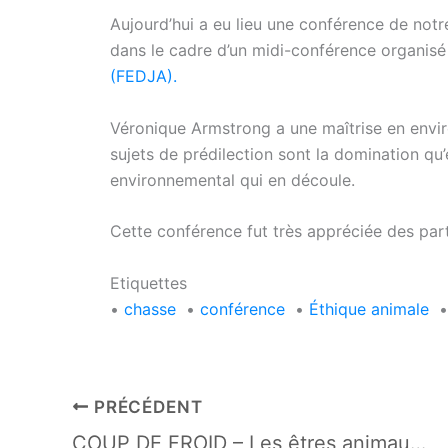
Aujourd’hui a eu lieu une conférence de no
dans le cadre d’un midi-conférence organisé
(FEDJA).
Véronique Armstrong a une maîtrise en envir
sujets de prédilection sont la domination qu
environnemental qui en découle.
Cette conférence fut très appréciée des part
Etiquettes
•
chasse
•
conférence
•
Éthique animale
•
PRÉCÉDENT
COUP DE FROID – Les êtres animaux domestiques – Capsule DAQ N° 67