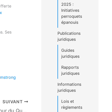
2025 :
fferte
Initiatives
ux
perroquets
épanouis
s. Ses
Publications
juridiques
Guides
juridiques
Rapports
juridiques
rmstrong
Informations
juridiques
Lois et
SUIVANT
règlements
Simard c. Garon, 2022 (Cour du Québec – Division des petites créances) – résumé – QCCQ 1364 (17 mars 2022)