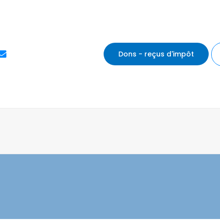
E
Dons - reçus d'impôt
n
v
e
l
o
p
e