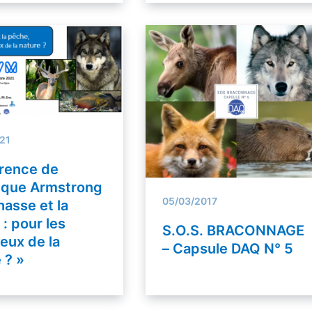
021
rence de
ique Armstrong
05/03/2017
hasse et la
: pour les
S.O.S. BRACONNAGE
eux de la
– Capsule DAQ N° 5
 ? »