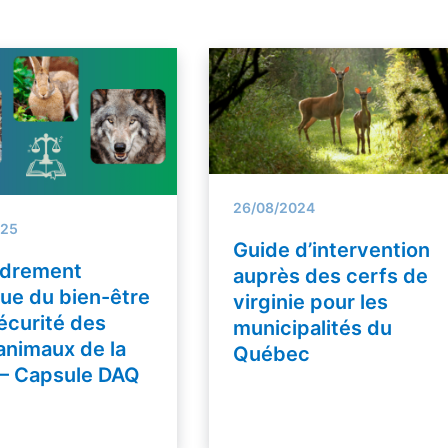
26/08/2024
025
Guide d’intervention
adrement
auprès des cerfs de
que du bien-être
virginie pour les
sécurité des
municipalités du
animaux de la
Québec
 – Capsule DAQ